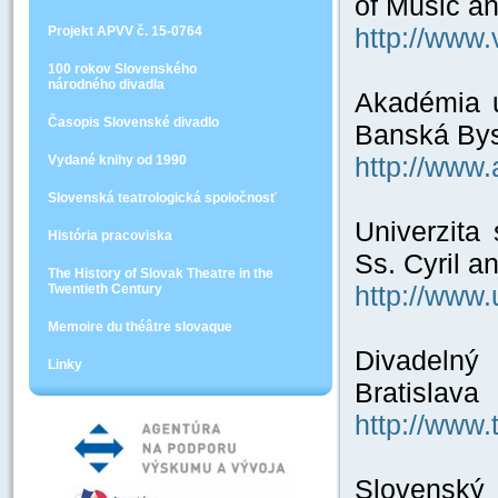
of Music an
http://www
Projekt APVV č. 15-0764
100 rokov Slovenského
národného divadla
Akadémia u
Časopis Slovenské divadlo
Banská Bys
http://www.
Vydané knihy od 1990
Slovenská teatrologická spoločnosť
Univerzita 
História pracoviska
Ss. Cyril a
The History of Slovak Theatre in the
http://www
Twentieth Century
Memoire du théâtre slovaque
Divadelný
Linky
Bratislava
http://www.
Slovenský 