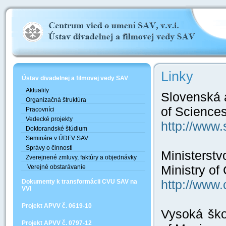
Linky
Ústav divadelnej a filmovej vedy SAV
Aktuality
Slovenská 
Organizačná štruktúra
of Sciences
Pracovníci
Vedecké projekty
http://www.
Doktorandské štúdium
Semináre v ÚDFV SAV
Správy o činnosti
Ministerstv
Zverejnené zmluvy, faktúry a objednávky
Ministry of
Verejné obstarávanie
http://www.
Dokumenty k transformácii CVU SAV na
VVI
Projekt APVV č. 0619-10
Vysoká ško
Projekt APVV č. 0797-12