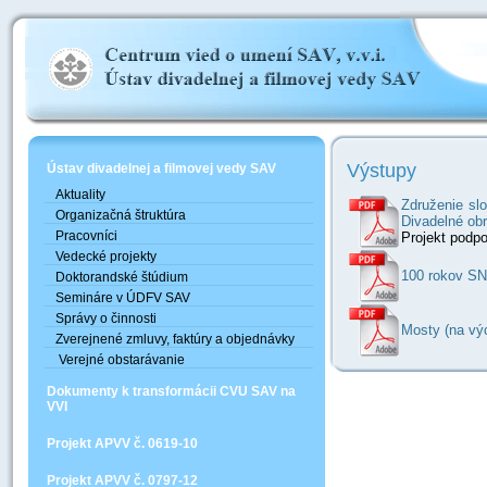
Výstupy
Ústav divadelnej a filmovej vedy SAV
Aktuality
Združenie sl
Organizačná štruktúra
Divadelné ob
Pracovníci
Projekt podpo
Vedecké projekty
100 rokov SN
Doktorandské štúdium
Semináre v ÚDFV SAV
Správy o činnosti
Mosty (na vý
Zverejnené zmluvy, faktúry a objednávky
Verejné obstarávanie
Dokumenty k transformácii CVU SAV na
VVI
Projekt APVV č. 0619-10
Projekt APVV č. 0797-12