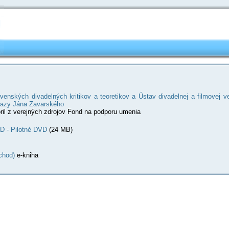
ovenských divadelných kritikov a teoretikov a Ústav divadelnej a filmovej
razy Jána Zavarského
ril z verejných zdrojov Fond na podporu umenia
D - Pilotné DVD
(24 MB)
chod)
e-kniha