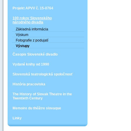
Projekt APVV č. 15-0764
100 rokov Slovenského
národného divadla
Základná informácia
Výskum
Fotografie z podujatí
Výstupy
Časopis Slovenské divadlo
Vydané knihy od 1990
Slovenská teatrologická spoločnosť
História pracoviska
The History of Slovak Theatre in the
Twentieth Century
Memoire du théâtre slovaque
Linky