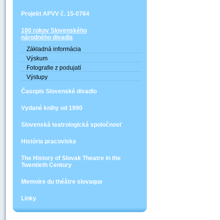
Projekt APVV č. 15-0764
100 rokov Slovenského
národného divadla
Základná informácia
Výskum
Fotografie z podujatí
Výstupy
Časopis Slovenské divadlo
Vydané knihy od 1990
Slovenská teatrologická spoločnosť
História pracoviska
The History of Slovak Theatre in the
Twentieth Century
Memoire du théâtre slovaque
Linky