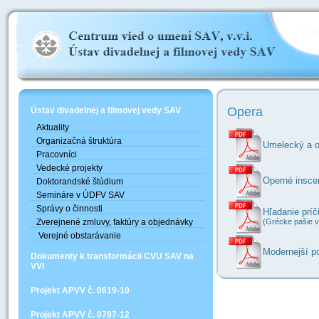
Opera
Ústav divadelnej a filmovej vedy SAV
Aktuality
Organizačná štruktúra
Umelecký a o
Pracovníci
Vedecké projekty
Operné insce
Doktorandské štúdium
Semináre v ÚDFV SAV
Správy o činnosti
Hľadanie prí
Zverejnené zmluvy, faktúry a objednávky
(Grécke pašie 
Verejné obstarávanie
Modernejší p
Dokumenty k transformácii CVU SAV na
VVI
Projekt APVV č. 0619-10
Projekt APVV č. 0797-12